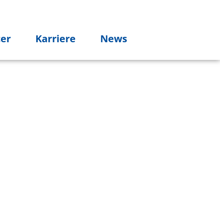
cer
Karriere
News
PROJEKTE für
FREELANCER