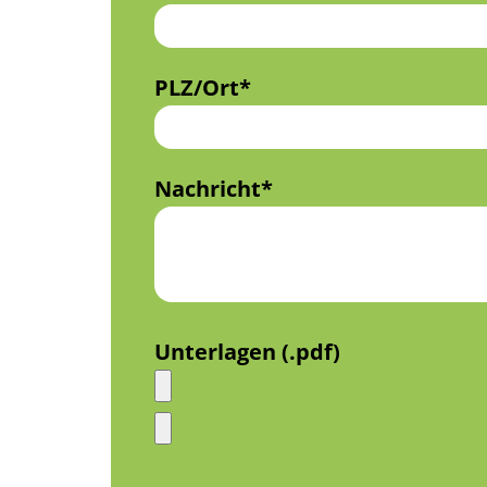
PLZ/Ort*
Nachricht*
Unterlagen (.pdf)